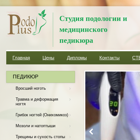
Студия подологии и
медицинского
педикюра
Главная
Цены
Дипломы
Контакты
СТ
ПЕДИКЮР
Вросший ноготь
Травма и деформация
ногтя
Грибок ногтей (Онихомикоз)
Мозоли и натоптыши
Трещины и сухость стопы