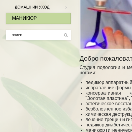
ДОМАШНИЙ УХОД
МАНИКЮР
Добро пожаловат
Студия подологии и м
ногами:
педикюр аппаратный
исправление формы,
консервативная 
"Золотая пластина", 
эстетическое восста
безболезненное изб
химическая деструк
лечение трещин и ги
педикюр диабетическ
маникюр гигиеничес